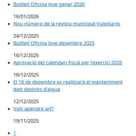
Butlletí Oficina Jove gener 2026
Butlletí Oficina Jove gener 2026
16/01/2026
Nou número de la revista municipal Vulpiliariis
Nou número de la revista municipal Vulpiliariis
24/12/2025
Butlletí Oficina Jove desembre 2025
Butlletí Oficina Jove desembre 2025
16/12/2025
Aprovació del calendari fiscal per l'exercici 2026
Aprovació del calendari fiscal per l'exercici 2026
16/12/2025
El 16 de desembre es realitzarà el manteniment dels d
El 16 de desembre es realitzarà el manteniment
dels dipòsits d'aigua
12/12/2025
Vols apendre art?
Vols apendre art?
19/11/2025
1