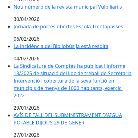
Nou número de la revista municipal Vulpiliariis
Nou número de la revista municipal Vulpiliariis
30/04/2026
Jornada de portes obertes Escola Trentapasses
Jornada de portes obertes Escola Trentapasses
06/02/2026
La incidència del Bibliobús ja està resolta
La incidència del Bibliobús ja està resolta
04/02/2026
La Sindicatura de Comptes ha publicat l'informe 18/202
La Sindicatura de Comptes ha publicat l'informe
18/2025 de situació del lloc de treball de Secretaria
Intervenció i cobertura de la seva funció en
municipis de menys de 1000 habitants, exercici
2022.
29/01/2026
AVÍS DE TALL DEL SUBMINISTRAMENT D'AIGUA POTAB
AVÍS DE TALL DEL SUBMINISTRAMENT D'AIGUA
POTABLE DIJOUS 29 DE GENER
27/01/2026