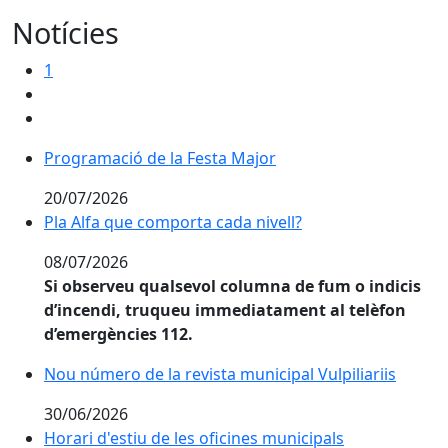
Notícies
1
Programació de la Festa Major
Programació de la Festa Major
20/07/2026
Pla Alfa que comporta cada nivell?
Pla Alfa que comporta cada nivell?
08/07/2026
Si observeu qualsevol columna de fum o indicis
d’incendi, truqueu immediatament al telèfon
d’emergències 112.
Nou número de la revista municipal Vulpiliariis
Nou número de la revista municipal Vulpiliariis
30/06/2026
Horari d'estiu de les oficines municipals
Horari d'estiu de les oficines municipals