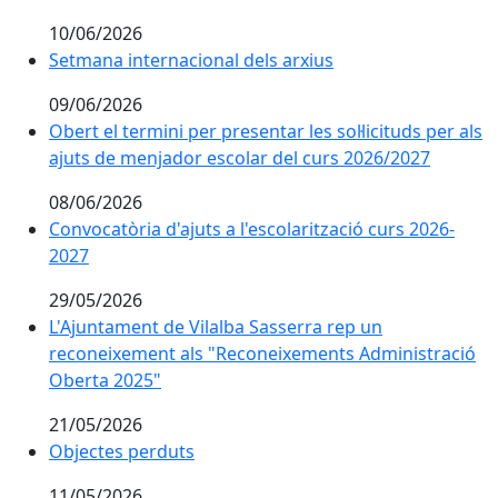
10/06/2026
Setmana internacional dels arxius
Setmana internacional dels arxius
09/06/2026
Obert el termini per presentar les sol·licituds per al
Obert el termini per presentar les sol·licituds per als
ajuts de menjador escolar del curs 2026/2027
08/06/2026
Convocatòria d'ajuts a l'escolarització curs 2026-2027
Convocatòria d'ajuts a l'escolarització curs 2026-
2027
29/05/2026
L'Ajuntament de Vilalba Sasserra rep un reconeixeme
L'Ajuntament de Vilalba Sasserra rep un
reconeixement als "Reconeixements Administració
Oberta 2025"
21/05/2026
Objectes perduts
Objectes perduts
11/05/2026