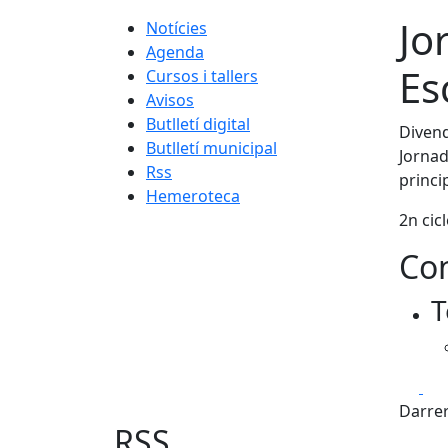
Jo
Notícies
Agenda
Es
Cursos i tallers
Avisos
Butlletí digital
Divend
Butlletí municipal
Jornad
Rss
princip
Hemeroteca
2n cicl
Con
T
Fa
Darrer
RSS