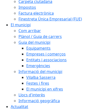
Carpeta ciutadana
Impostos
Factura electrònica
Finestreta Única Empresarial (FUE)
El municipi
Com arribar
Plànol / Guia de carrers
Guia del municipi
Equipaments
Empreses i comerços
Entitats i associacions
Emergències
Informació del municipi
Vilalba Sasserra
Festes i fires
El municipi en xifres
Llocs d'interès
Informació geogràfica
Actualitat