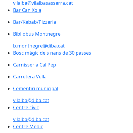
vilalba@vilalbasasserra.cat
Bar Can Xoia
Bar/Kebab/Pizzeria
Bibliobús Montnegre
Bibliobús Montnegre
b.montnegre@diba.cat
Bosc màgic dels nans de 30 passes
Bosc màgic dels nans de 30 passes
Carnisseria Cal Pep
Carnisseria Cal Pep
Carretera Vella
Carretera Vella
Cementiri municipal
Cementiri municipal
vilalba@diba.cat
Centre cívic
Centre cívic
vilalba@diba.cat
Centre Medic