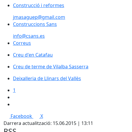
Construcció i reformes
jmasaguep@gmail.com
Construccions Sans
info@csans.es
Correus
Correus
Creu d'en Catafau
Creu d'en Catafau
Creu de terme de Vilalba Sasserra
Creu de terme de Vilalba Sasserra
Deixalleria de Llinars del Vallès
1
Facebook
X
Darrera actualització: 15.06.2015 | 13:11
RSS