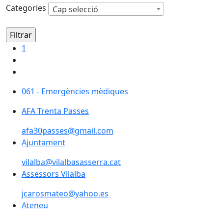
Categories
Cap selecció
1
061 - Emergències mèdiques
061 - Emergències mèdiques
AFA Trenta Passes
afa30passes@gmail.com
Ajuntament
Ajuntament
vilalba@vilalbasasserra.cat
Assessors Vilalba
jcarosmateo@yahoo.es
Ateneu
Ateneu