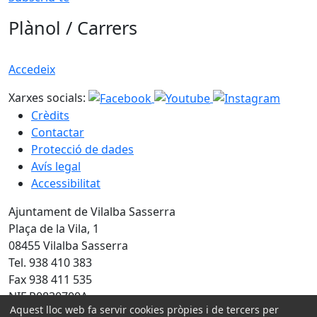
Plànol / Carrers
Accedeix
Xarxes socials:
Crèdits
Contactar
Protecció de dades
Avís legal
Accessibilitat
Ajuntament de Vilalba Sasserra
Plaça de la Vila, 1
08455 Vilalba Sasserra
Tel. 938 410 383
Fax 938 411 535
NIF P0830700A
Aquest lloc web fa servir cookies pròpies i de tercers per