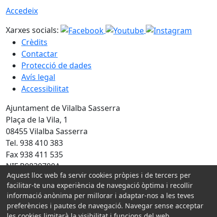
Accedeix
Xarxes socials:
Crèdits
Contactar
Protecció de dades
Avís legal
Accessibilitat
Ajuntament de Vilalba Sasserra
Plaça de la Vila, 1
08455 Vilalba Sasserra
Tel. 938 410 383
Fax 938 411 535
NIF P0830700A
Aquest lloc web fa servir cookies pròpies i de tercers per
Amb la col·laboració de:
facilitar-te una experiència de navegació òptima i recollir
informació anònima per millorar i adaptar-nos a les teves
preferències i pautes de navegació. Navegar sense acceptar
les cookies limitarà la visibilitat i funcions del web.