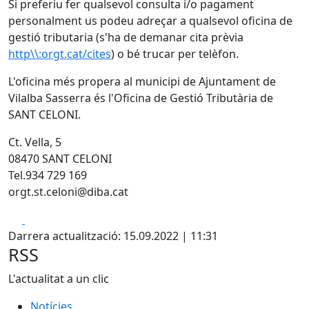
Si preferiu fer qualsevol consulta i/o pagament
personalment us podeu adreçar a qualsevol oficina de
gestió tributaria (s'ha de demanar cita prèvia
http\\:orgt.cat/cites
) o bé trucar per telèfon.
L'oficina més propera al municipi de Ajuntament de
Vilalba Sasserra és l'Oficina de Gestió Tributària de
SANT CELONI.
Ct. Vella, 5
08470 SANT CELONI
Tel.934 729 169
orgt.st.celoni@diba.cat
Facebook
X
Darrera actualització: 15.09.2022 | 11:31
RSS
L'actualitat a un clic
Notícies