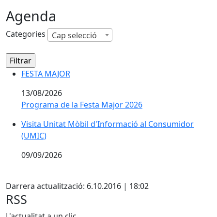
Agenda
Categories
Cap selecció
FESTA MAJOR
FESTA MAJOR
13/08/2026
Programa de la Festa Major 2026
Visita Unitat Mòbil d'Informació al Consumidor (UMIC
Visita Unitat Mòbil d'Informació al Consumidor
(UMIC)
09/09/2026
Facebook
X
Darrera actualització: 6.10.2016 | 18:02
RSS
L'actualitat a un clic