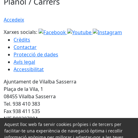
Plànol / Carrers
Accedeix
Xarxes socials:
Crèdits
Contactar
Protecció de dades
Avís legal
Accessibilitat
Ajuntament de Vilalba Sasserra
Plaça de la Vila, 1
08455 Vilalba Sasserra
Tel. 938 410 383
Fax 938 411 535
NIF P0830700A
Aquest lloc web fa servir cookies pròpies i de tercers per
Amb la col·laboració de:
facilitar-te una experiència de navegació òptima i recollir
informació anònima per millorar i adaptar-nos a les teves