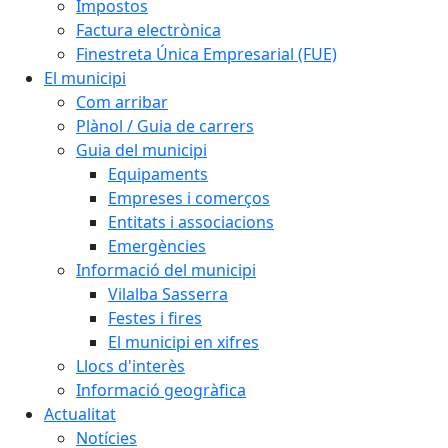
Impostos
Factura electrònica
Finestreta Única Empresarial (FUE)
El municipi
Com arribar
Plànol / Guia de carrers
Guia del municipi
Equipaments
Empreses i comerços
Entitats i associacions
Emergències
Informació del municipi
Vilalba Sasserra
Festes i fires
El municipi en xifres
Llocs d'interès
Informació geogràfica
Actualitat
Notícies