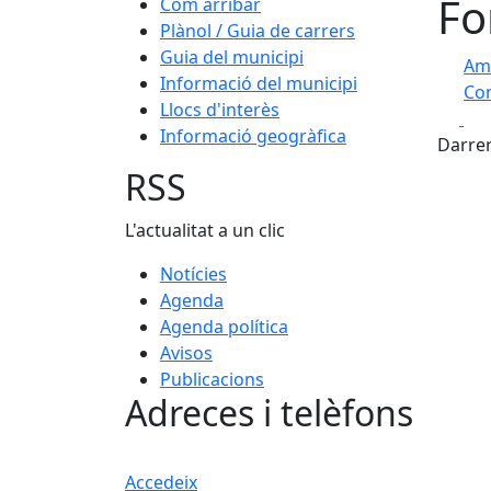
Fo
Com arribar
Plànol / Guia de carrers
Guia del municipi
Am
Informació del municipi
Com
Llocs d'interès
Fa
+
Informació geogràfica
Darrer
−
RSS
L'actualitat a un clic
Notícies
Agenda
Agenda política
Avisos
Publicacions
Adreces i telèfons
Accedeix