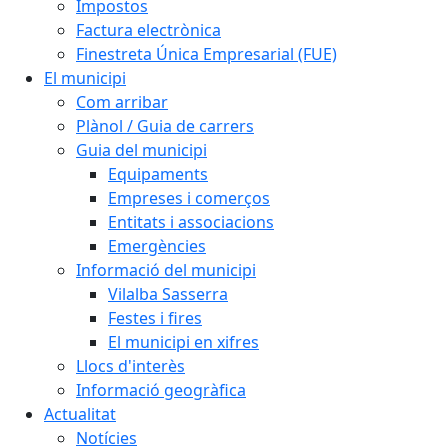
Impostos
Factura electrònica
Finestreta Única Empresarial (FUE)
El municipi
Com arribar
Plànol / Guia de carrers
Guia del municipi
Equipaments
Empreses i comerços
Entitats i associacions
Emergències
Informació del municipi
Vilalba Sasserra
Festes i fires
El municipi en xifres
Llocs d'interès
Informació geogràfica
Actualitat
Notícies