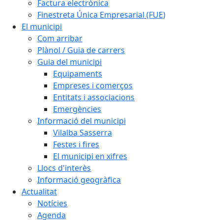
Factura electrònica
Finestreta Única Empresarial (FUE)
El municipi
Com arribar
Plànol / Guia de carrers
Guia del municipi
Equipaments
Empreses i comerços
Entitats i associacions
Emergències
Informació del municipi
Vilalba Sasserra
Festes i fires
El municipi en xifres
Llocs d'interès
Informació geogràfica
Actualitat
Notícies
Agenda