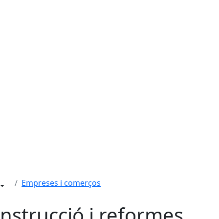
Empreses i comerços
nstrucció i reformes