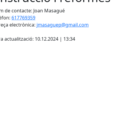
 de contacte: Joan Masagué
èfon:
617769359
eça electrònica:
jmasaguep@gmail.com
cebook
X
a actualització: 10.12.2024 | 13:34