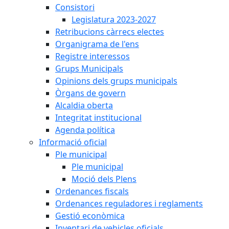
Consistori
Legislatura 2023-2027
Retribucions càrrecs electes
Organigrama de l'ens
Registre interessos
Grups Municipals
Opinions dels grups municipals
Òrgans de govern
Alcaldia oberta
Integritat institucional
Agenda política
Informació oficial
Ple municipal
Ple municipal
Moció dels Plens
Ordenances fiscals
Ordenances reguladores i reglaments
Gestió econòmica
Inventari de vehicles oficials