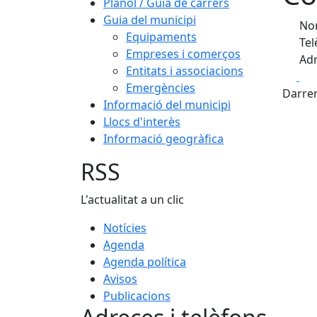
Plànol / Guia de carrers
Guia del municipi
Nom
Equipaments
Tel
Empreses i comerços
Adr
Entitats i associacions
Fa
Emergències
Darrer
Informació del municipi
Llocs d'interès
Informació geogràfica
RSS
L'actualitat a un clic
Notícies
Agenda
Agenda política
Avisos
Publicacions