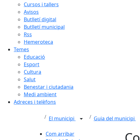
Cursos i tallers
Avisos
Butlletí digital
Butlletí municipal
Rss
Hemeroteca
Temes
Educació
Esport
Cultura
Salut
Benestar i ciutadania
Medi ambient
Adreces i telèfons
El municipi
Guia del municipi
Co
Com arribar