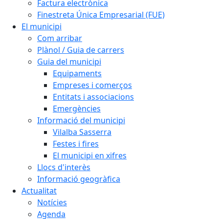
Factura electrònica
Finestreta Única Empresarial (FUE)
El municipi
Com arribar
Plànol / Guia de carrers
Guia del municipi
Equipaments
Empreses i comerços
Entitats i associacions
Emergències
Informació del municipi
Vilalba Sasserra
Festes i fires
El municipi en xifres
Llocs d'interès
Informació geogràfica
Actualitat
Notícies
Agenda