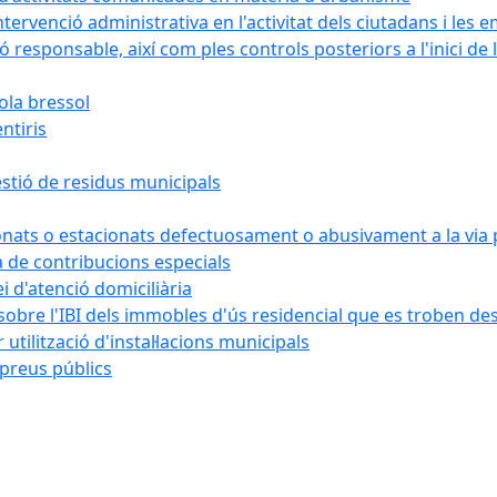
intervenció administrativa en l'activitat dels ciutadans i le
 responsable, així com ples controls posteriors a l'inici de l'a
cola bressol
ntiris
gestió de residus municipals
onats o estacionats defectuosament o abusivament a la via 
 de contribucions especials
ei d'atenció domiciliària
sobre l'IBI dels immobles d'ús residencial que es troben 
tilització d'instal·lacions municipals
preus públics