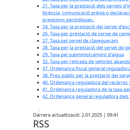
21. Taxa per la prestació dels serveis d'
llicència, comunicació prèvia o declaració
previsions periòdiques.
24. Taxa per la prestació del servei d'es
26. Taxa per prestació de servei de ceme
27. Taxa pel servei de clavegueram
28. Taxa per la prestació del servei de 
29. Taxa pel subministrament d'aigua
32. Taxa per retirada de vehicles aband
37. Ordenança fiscal general reguladora
38. Preu públic per la prestació del serv
40. Ordenança reguladora del recàrrec 
41. Ordenança reguladora de la taxa per u
42. Ordenança general reguladora dels 
Facebook
X
Darrera actualització: 2.01.2025 | 09:41
RSS