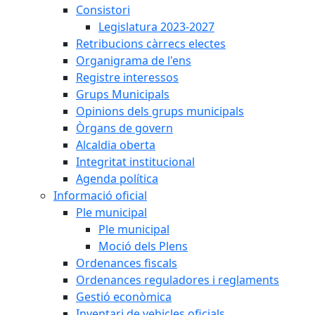
Consistori
Legislatura 2023-2027
Retribucions càrrecs electes
Organigrama de l'ens
Registre interessos
Grups Municipals
Opinions dels grups municipals
Òrgans de govern
Alcaldia oberta
Integritat institucional
Agenda política
Informació oficial
Ple municipal
Ple municipal
Moció dels Plens
Ordenances fiscals
Ordenances reguladores i reglaments
Gestió econòmica
Inventari de vehicles oficials