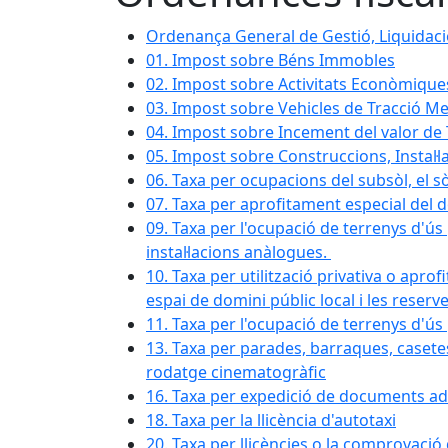
Ordenança General de Gestió, Liquidació
01. Impost sobre Béns Immobles
02. Impost sobre Activitats Econòmique
03. Impost sobre Vehicles de Tracció M
04. Impost sobre Incement del valor de
05. Impost sobre Construccions, Instal·l
06. Taxa per ocupacions del subsòl, el sòl
07. Taxa per aprofitament especial del 
09. Taxa per l'ocupació de terrenys d'ús 
instal·lacions anàlogues.
10. Taxa per utilització privativa o apro
espai de domini públic local i les rese
11. Taxa per l'ocupació de terrenys d'ús 
13. Taxa per parades, barraques, casetes
rodatge cinematogràfic
16. Taxa per expedició de documents ad
18. Taxa per la llicència d'autotaxi
20. Taxa per llicències o la comprovaci