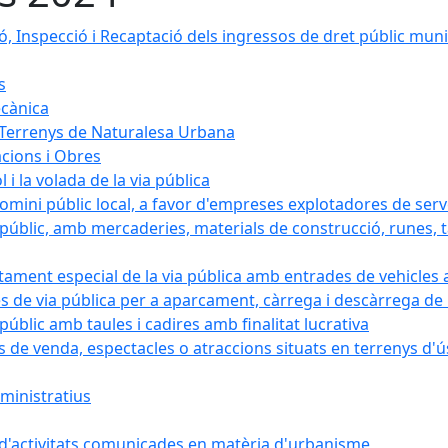
, Inspecció i Recaptació dels ingressos de dret públic muni
s
ecànica
 Terrenys de Naturalesa Urbana
acions i Obres
 i la volada de la via pública
domini públic local, a favor d'empreses explotadores de ser
públic, amb mercaderies, materials de construcció, runes, ta
fitament especial de la via pública amb entrades de vehicles 
rves de via pública per a aparcament, càrrega i descàrrega 
públic amb taules i cadires amb finalitat lucrativa
 de venda, espectacles o atraccions situats en terrenys d'ús 
ministratius
ó d'activitats comunicades en matèria d'urbanisme