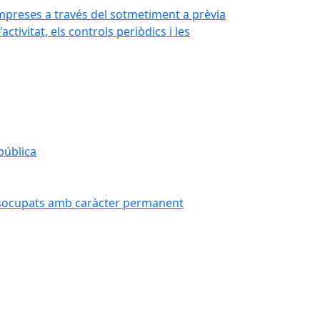
s empreses a través del sotmetiment a prèvia
ctivitat, els controls periòdics i les
pública
desocupats amb caràcter permanent