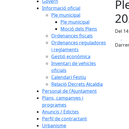
Pl
Govern
Informació oficial
20
Ple municipal
Ple municipal
Moció dels Plens
Del 14
Ordenances fiscals
Fa
Ordenances reguladores
Darrer
i reglaments
Gestió econòmica
Inventari de vehicles
oficials
Calendari Festiu
Relació Decrets Alcaldia
Personal de l'Ajuntament
Plans, campanyes i
programes
Anuncis / Edictes
Perfil de contractant
Urbanisme