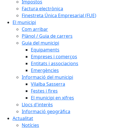
Impostos
Factura electrònica
Finestreta Única Empresarial (FUE)
El municipi
Com arribar
Plànol / Guia de carrers
Guia del municipi
Equipaments
Empreses i comerços
Entitats i associacions
Emergències
Informació del municipi
Vilalba Sasserra
Festes i fires
El municipi en xifres
Llocs d'interès
Informació geogràfica
Actualitat
Notícies