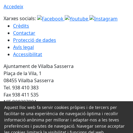
Accedeix
Xarxes socials:
Crèdits
Contactar
Protecció de dades
Avís legal
Accessibilitat
Ajuntament de Vilalba Sasserra
Plaça de la Vila, 1
08455 Vilalba Sasserra
Tel. 938 410 383
Fax 938 411 535
NIF P0830700A
Aquest lloc web fa servir cookies pròpies i de tercers per
Amb la col·laboració de:
facilitar-te una experiència de navegació òptima i recollir
informació anònima per millorar i adaptar-nos a les teves
preferències i pautes de navegació. Navegar sense acceptar
les cookies limitarà la visibilitat i funcions del web.