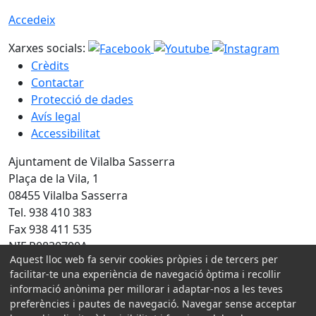
Accedeix
Xarxes socials:
Crèdits
Contactar
Protecció de dades
Avís legal
Accessibilitat
Ajuntament de Vilalba Sasserra
Plaça de la Vila, 1
08455 Vilalba Sasserra
Tel. 938 410 383
Fax 938 411 535
NIF P0830700A
Aquest lloc web fa servir cookies pròpies i de tercers per
Amb la col·laboració de:
facilitar-te una experiència de navegació òptima i recollir
informació anònima per millorar i adaptar-nos a les teves
preferències i pautes de navegació. Navegar sense acceptar