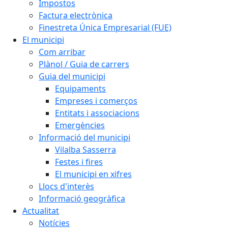
Impostos
Factura electrònica
Finestreta Única Empresarial (FUE)
El municipi
Com arribar
Plànol / Guia de carrers
Guia del municipi
Equipaments
Empreses i comerços
Entitats i associacions
Emergències
Informació del municipi
Vilalba Sasserra
Festes i fires
El municipi en xifres
Llocs d'interès
Informació geogràfica
Actualitat
Notícies