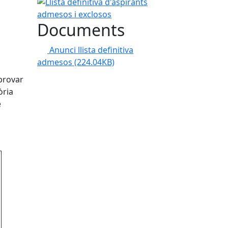
Llista definitiva d'aspirants admesos i exclosos
Documents
Anunci llista definitiva
admesos
(224.04KB)
aprovar
òria
e