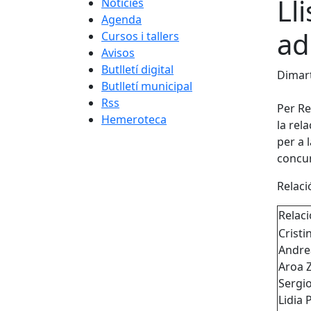
Ll
Notícies
Agenda
ad
Cursos i tallers
Avisos
Butlletí digital
Dimart
Butlletí municipal
Rss
Per Re
Hemeroteca
la rel
per a 
concur
Relaci
Relac
Cristi
Andre
Aroa 
Sergio
Lidia 