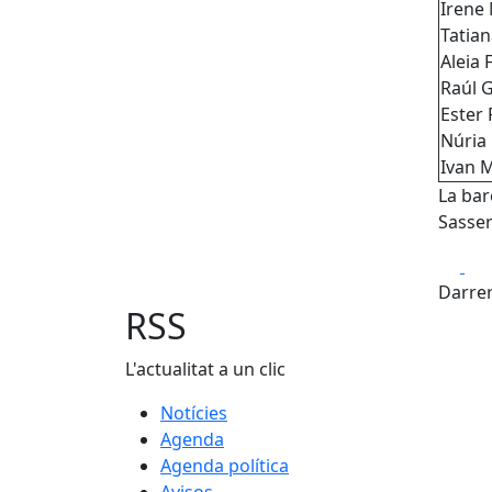
Irene
Tatian
Aleia 
Raúl 
Ester
Núria
Ivan 
La bar
Sasser
Fa
Darrer
RSS
L'actualitat a un clic
Notícies
Agenda
Agenda política
Avisos