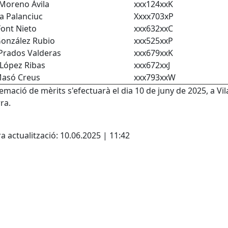
 Moreno Àvila
xxx124xxK
a Palanciuc
Xxxx703xP
Font Nieto
xxx632xxC
González Rubio
xxx525xxP
 Prados Valderas
xxx679xxK
 López Ribas
xxx672xxJ
Masó Creus
xxx793xxW
emació de mèrits s'efectuarà el dia 10 de juny de 2025, a Vil
ra.
cebook
X
a actualització: 10.06.2025 | 11:42