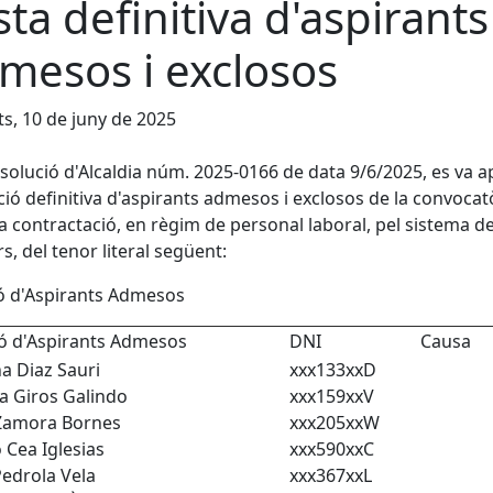
ista definitiva d'aspirants
mesos i exclosos
s, 10 de juny de 2025
solució d'Alcaldia núm. 2025-0166 de data 9/6/2025, es va 
ació definitiva d'aspirants admesos i exclosos de la convocat
la contractació, en règim de personal laboral, pel sistema d
s, del tenor literal següent:
ó d'Aspirants Admesos
ió d'Aspirants Admesos
DNI
Causa
na Diaz Sauri
xxx133xxD
a Giros Galindo
xxx159xxV
Zamora Bornes
xxx205xxW
 Cea Iglesias
xxx590xxC
Pedrola Vela
xxx367xxL