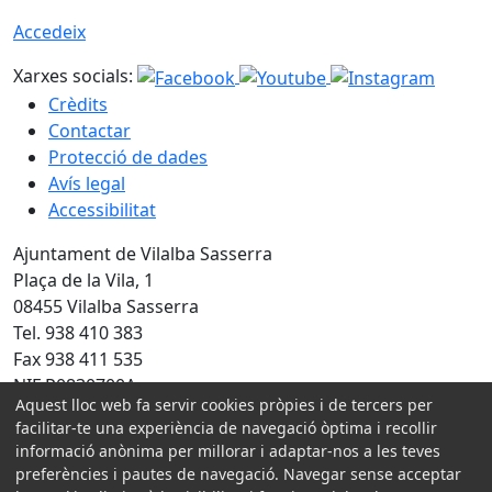
Accedeix
Xarxes socials:
Crèdits
Contactar
Protecció de dades
Avís legal
Accessibilitat
Ajuntament de Vilalba Sasserra
Plaça de la Vila, 1
08455 Vilalba Sasserra
Tel. 938 410 383
Fax 938 411 535
NIF P0830700A
Aquest lloc web fa servir cookies pròpies i de tercers per
facilitar-te una experiència de navegació òptima i recollir
Amb la col·laboració de:
informació anònima per millorar i adaptar-nos a les teves
preferències i pautes de navegació. Navegar sense acceptar