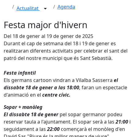
Agenda
Actualitat
Festa major d'hivern
Del 18 de gener al 19 de gener de 2025
Durant el cap de setmana del 18 i 19 de gener es
realitzaran diferents activitats per celebrar el sant del
patró del nostre municipi que és Sant Sebastià.
Festa infantil
Els germans cartoon vindran a Vilalba Sasserra
el
dissabte 18 de gener a las 18:00
,
faran un espectacle
d'animació en el
centre cívic.
Sopar + monòleg
El dissabte 18 de gener
pel sopar germanor podeu
reservar taula a l'ajuntament. El sopar serà a las
21:00
i
seguidament a las
22:00
començarà el monòleg d'en
David Sas "Riure és la millor manera de viure".