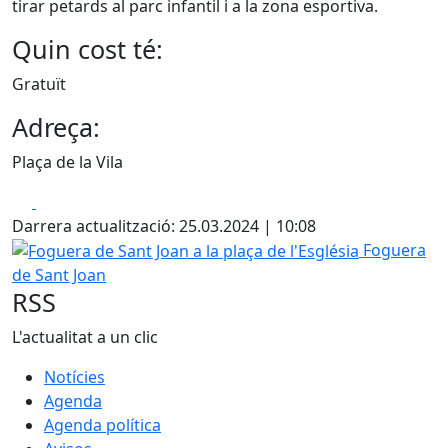
tirar petards al parc infantil i a la zona esportiva.
Quin cost té:
Gratuït
Adreça:
Plaça de la Vila
Facebook
X
Darrera actualització: 25.03.2024 | 10:08
Foguera de Sant Joan a la plaça de l'Església
Foguera
de Sant Joan
RSS
L'actualitat a un clic
Notícies
Agenda
Agenda política